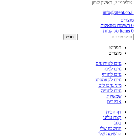
טוליפמן 7, ראשון לציון
info@qtent.co.il
מוצרים
0
רשימת משאלות
0
items
סל קניות
חפש
תפריט
מוצרים
גזיבו לאירועים
גזיבו לגינה
גזיבו לחורף
גזיבו לקאמפינג
מיני גזיבו לים
גזיבו לחנייה
שמשיות
אביזרים
דף הבית
קצת עלינו
בלוג
החשבון שלי
הרשימה שלי