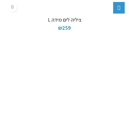
ציליה לים מידה L
₪
259