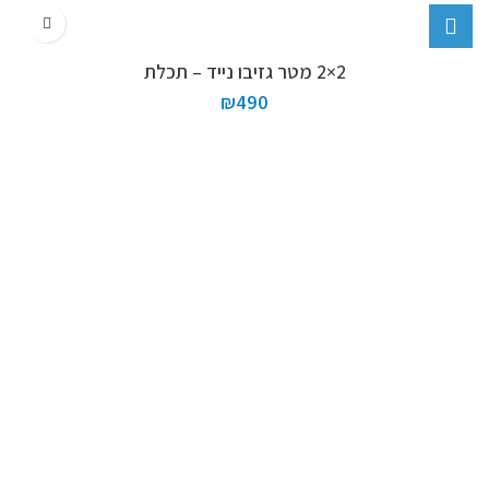
2×2 מטר גזיבו נייד – תכלת
₪
490