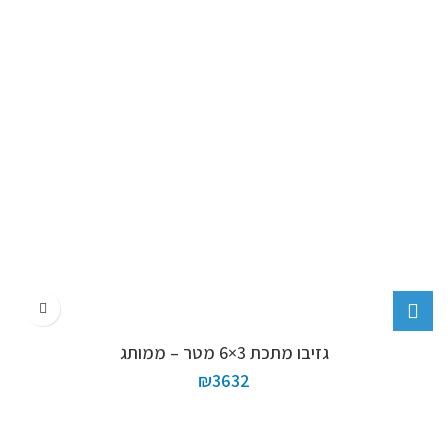
גזיבו מתכת 3×6 מטר – ממותג
₪
3632