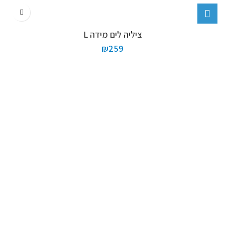
ציליה לים מידה L
₪
259