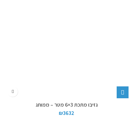
גזיבו מתכת 3×6 מטר – ממותג
₪
3632