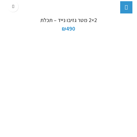
2×2 מטר גזיבו נייד – תכלת
₪
490