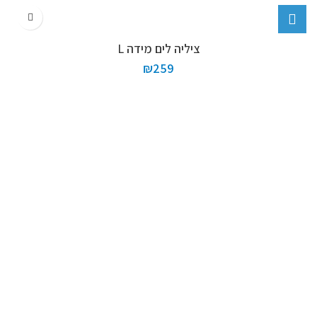
ציליה לים מידה L
₪
259