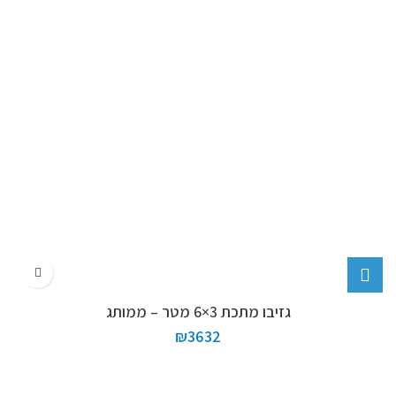
גזיבו מתכת 3×6 מטר – ממותג
₪
3632