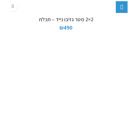
2×2 מטר גזיבו נייד – תכלת
₪
490