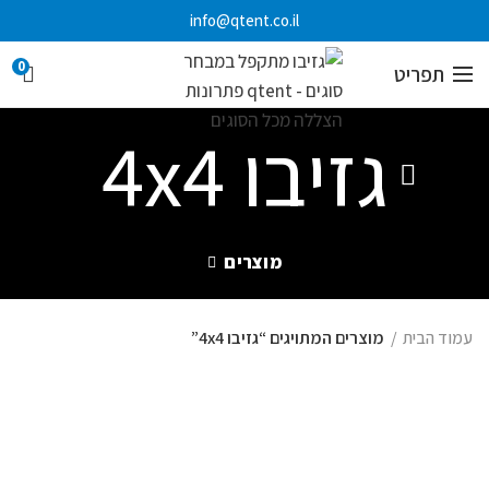
info@qtent.co.il
0
תפריט
גזיבו 4x4
מוצרים
עמוד הבית
מוצרים המתויגים “גזיבו 4x4”