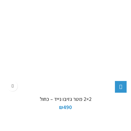
2×2 מטר גזיבו נייד – כחול
₪
490