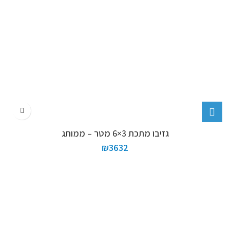
גזיבו מתכת 3×6 מטר – ממותג
₪
3632